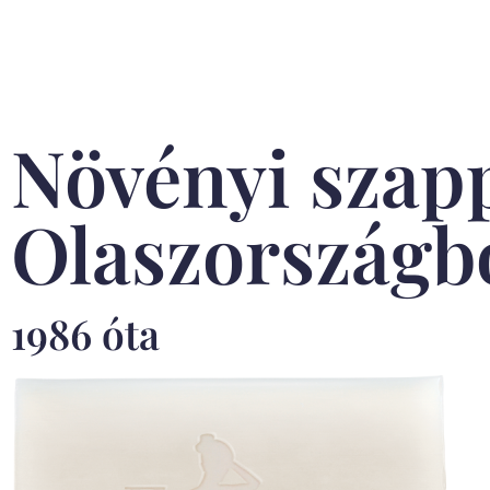
Növényi szap
Olaszországb
1986 óta