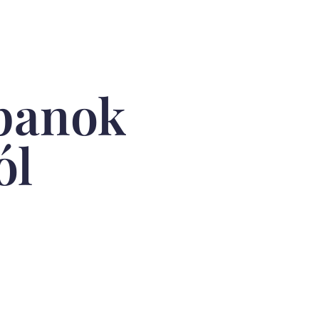
panok
ól