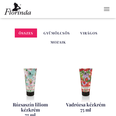
NAVIG
ÖSSZES
GYÜMÖLCSÖS
VIRÁGOS
MOZAIK
Rózsaszín liliom
Vadrózsa kézkrém
kézkrém
75 ml
75 ml