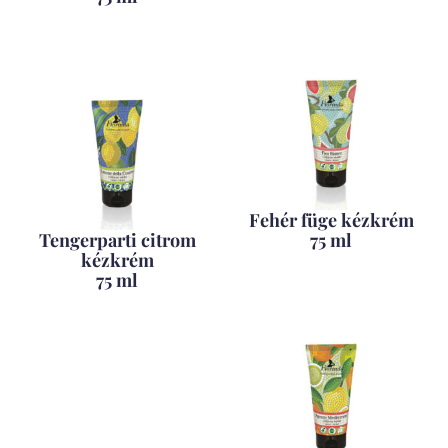
Fehér füge kézkrém
Tengerparti citrom
75 ml
kézkrém
75 ml